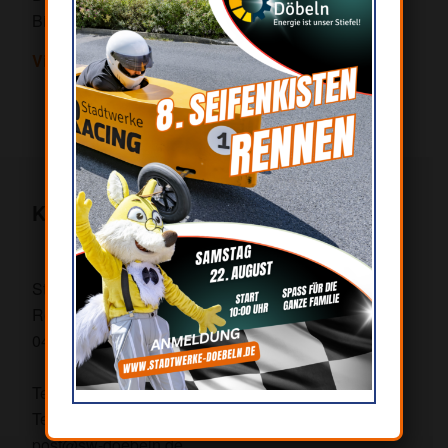
zu können. Die
Bitte nutzen Sie dazu das Formular auf dieser Seite.
Einstellungen können Sie
jederzeit anpassen.
Vielen Dank für Ihre Unterstützung!
Alle akzeptieren
Nur essentielle akzeptieren
Kontakt
Einstellungen anpassen
Stadtwerke Döbeln GmbH
Rosa-Luxemburg-Straße 9
04720 Döbeln
Telefon: 03431 721-0
Telefax: 03431 721-111
post@sw-doebeln.de