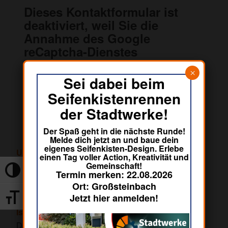
Dieses Kontaktformular ist
deaktiviert, weil Sie die
Annahme des Google
reCaptcha-Dienstes
abgelehnt haben, der zur
×
Überprüfung der vom
Sei dabei beim
Formular gesendeten
Seifenkistenrennen
Nachrichten erforderlich ist.
der Stadtwerke!
Der Spaß geht in die nächste Runde!
Wir verwenden auf
Melde dich jetzt an und baue dein
unserer Website Cookies.
eigenes Seifenkisten-Design. Erlebe
Unsere Website soll für alle Menschen
einen Tag voller Action, Kreativität und
Einige der Cookies sind
uneingeschränkt nutzbar sein.
Gemeinschaft!
technisch notwendig und
Toggle High Contrast
Termin merken: 22.08.2026
damit essentiell. Andere
Deshalb haben wir großen Wert auf Barrierefreiheit
Ort: Großsteinbach
Cookies helfen dabei, das
gelegt.
Jetzt hier anmelden!
Nutzerverhalten zu
Toggle Font size
analysieren und die
Ist Ihnen eine Barriere aufgefallen?
Website damit verbessern
Dann freuen wir uns über einen Hinweis.