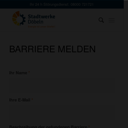
Skip
Ihr 24 h Störungsdienst: 08000 721721
to
Content
BARRIERE MELDEN
Ihr Name
*
Ihre E-Mail
*
Beschreibung der gefundenen Barriere
*