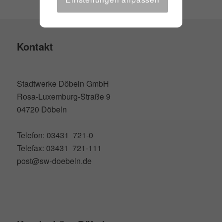
Kontakt
Stadtwerke Döbeln GmbH
Rosa-Luxemburg-Straße 9
04720 Döbeln
Telefon: 03431 721-0
Telefax: 03431 721-111
post@sw-doebeln.de