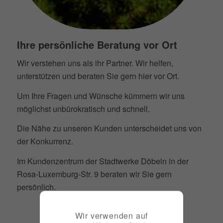
Ihre persönliche Beratung vor Ort
Wir verstehen uns als ihr Partner. Wir helfen,
unterstützen und beraten Sie gern hier vor Ort.
Um Ihre Fragen und Wünsche kümmern wir uns
möglichst unbürokratisch und schnell.
Die Nähe zu unseren Kunden unterscheidet uns von
der Konkurrenz.
Im Kundenzentrum der Stadtwerke Döbeln in der
Rosa-Luxemburg-Str. 9 beraten wir Sie gern
persönlich.
Wir verwenden auf