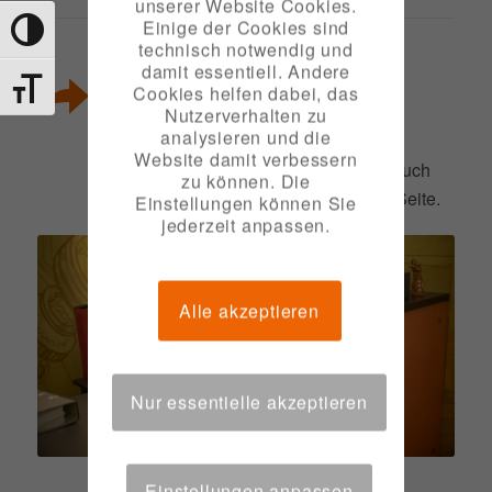
unserer Website Cookies.
Einige der Cookies sind
Toggle High Contrast
technisch notwendig und
damit essentiell. Andere
WIR BERATEN SIE AUCH
Toggle Font size
Cookies helfen dabei, das
GERN AM TELEFON
Nutzerverhalten zu
analysieren und die
Haben Sie Fragen zu einzelnen
Website damit verbessern
Themengebieten, dann steht Ihnen auch
zu können. Die
gern ein Fachspezialist von uns zur Seite.
Einstellungen können Sie
jederzeit anpassen.
Alle akzeptieren
Nur essentielle akzeptieren
Einstellungen anpassen