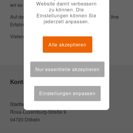
Website damit verbessern
wir es ändern können.
zu können. Die
Einstellungen können Sie
Auf der Seite „
Barriere melden
“ können Sie uns Ihre
jederzeit anpassen.
Erfahrungen mitteilen.
Vielen Dank!
Alle akzeptieren
Nur essentielle akzeptieren
Kontakt
Einstellungen anpassen
Stadtwerke Döbeln GmbH
Rosa-Luxemburg-Straße 9
04720 Döbeln