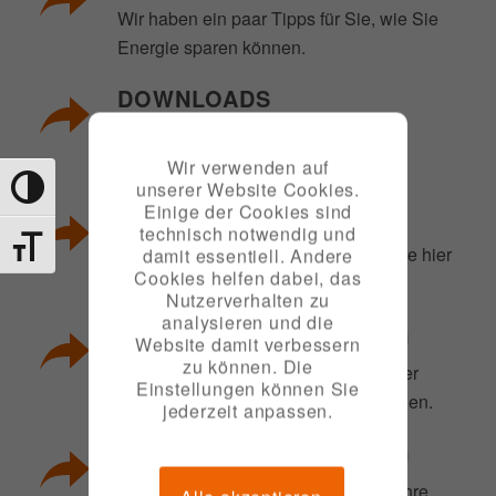
Wir haben ein paar Tipps für Sie, wie Sie
Energie sparen können.
DOWNLOADS
Weitere Informationen finden Sie in
unserem Downloadangebot.
Wir verwenden auf
unserer Website Cookies.
Toggle High Contrast
Einige der Cookies sind
SCHACHTSCHEINE
technisch notwendig und
Toggle Font size
Benötigte Schachtscheine können Sie hier
damit essentiell. Andere
Cookies helfen dabei, das
beantragen.
Nutzerverhalten zu
analysieren und die
GUTHABENAUSZAHLUNG
Website damit verbessern
zu können. Die
Sie haben ein Guthaben bei uns? Hier
Einstellungen können Sie
können Sie die Auszahlung beantragen.
jederzeit anpassen.
ABSCHLAGSANPASSUNG
Hat sich bei Ihnen etwas geändert? Ihre