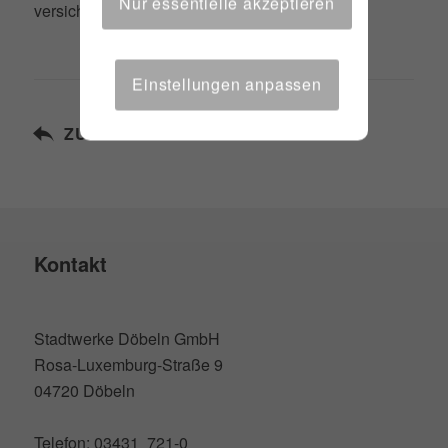
Nur essentielle akzeptieren
versichern können.
Einstellungen anpassen
ZURÜCK ZUR ÜBERSICHT
Kontakt
Stadtwerke Döbeln GmbH
Rosa-Luxemburg-Straße 9
04720 Döbeln
Telefon: 03431 721-0