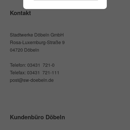
Kontakt
Stadtwerke Döbeln GmbH
Rosa-Luxemburg-Straße 9
04720 Döbeln
Telefon: 03431 721-0
Telefax: 03431 721-111
post@sw-doebeln.de
Kundenbüro Döbeln