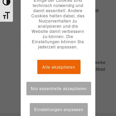
Einige der Cookies sind
Toggle High Contrast
technisch notwendig und
Austausch von 2 Modulen im BHKW
damit essentiell. Andere
Cookies helfen dabei, das
Toggle Font size
Nutzerverhalten zu
analysieren und die
Website damit verbessern
zu können. Die
2011
Einstellungen können Sie
jederzeit anpassen.
Einweihung neues BHKW „AM
Niederwerder“ und 20 Jahre Stadtwerke
Alle akzeptieren
Döbeln GmbH sowie 75 Jahre Stadtbad
Döbeln
Nur essentielle akzeptieren
Einstellungen anpassen