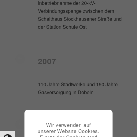
Inbetriebnahme der 20-kV-
Verbindungsspange zwischen dem
Schalthaus Stockhausener Straße und
der Station Schule Ost
2007
110 Jahre Stadtwerke und 150 Jahre
Gasversorgung in Döbeln
2008
Wir verwenden auf
unserer Website Cookies.